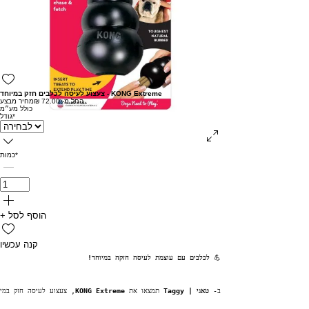
צעצוע לעיסה לכלבים חזק במיוחד - KONG Extreme
החל מ-
72.00 ₪
מחיר מבצע
כולל מע״מ
*
גודל
*
כמות
+ הוסף לסל
קנה עכשיו
💪 
לכלבים עם עוצמת לעיסה חזקה במיוחד!
ב- 
טאגי | Taggy
 תמצאו את 
KONG Extreme
, צעצוע לעיסה חזק במיו