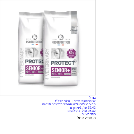
בנדל
x2 פרוטקט סניור + לכלב 12ק״ג
מחיר רגיל
מחיר מבצע
/
1קילוגרם
כולל מע״מ
הוספה לסל