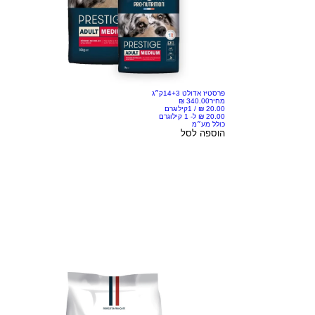
פרסטיז אדולט 14+3ק״ג
מחיר
/
1קילוגרם
כולל מע״מ
הוספה לסל