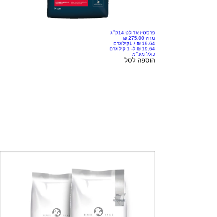
פרסטיז אדולט 14ק״ג
מחיר
/
1קילוגרם
כולל מע״מ
הוספה לסל