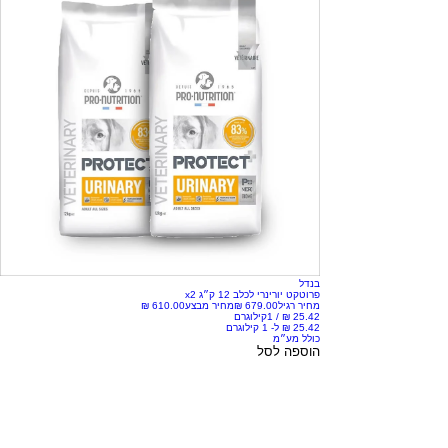
בנדל
פרוטקט יורינרי לכלב 12 ק״ג x2
מחיר רגיל
מחיר מבצע
/
1קילוגרם
כולל מע״מ
הוספה לסל