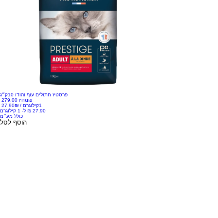
פרסטיז חתולים עוף והודו 10ק״ג
‏279.00 ‏₪
מחיר
1קילוגרם
/
‏27.90 ‏₪
כולל מע״מ
הוסף לסל