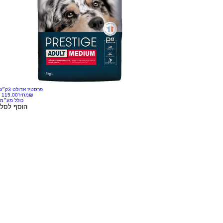
פרסטיז אדולט 3ק״ג
‏115.00 ‏₪
מחיר
כולל מע״מ
הוסף לסל