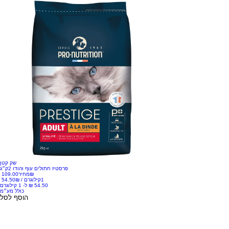
שק קטן
פרסטיז חתולים עוף והודו 2ק״ג
‏109.00 ‏₪
מחיר
1קילוגרם
/
‏54.50 ‏₪
כולל מע״מ
הוסף לסל