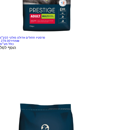
פרסטיז חתולים אדולט מולטי 10ק״ג
‏279.00 ‏₪
מחיר
כולל מע״מ
הוסף לסל