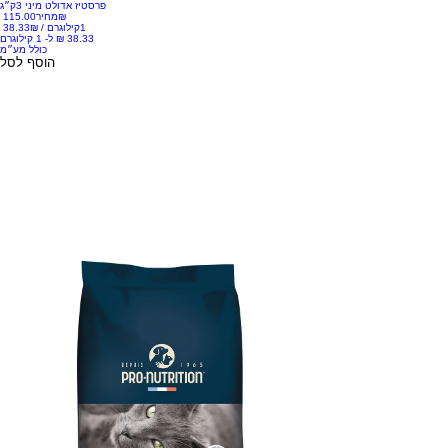
פרסטיז אדולט מיני 3ק״ג
‏115.00 ‏₪
מחיר
1קילוגרם
/
‏38.33 ‏₪
כולל מע״מ
הוסף לסל