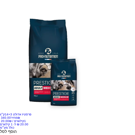
15 ק״ג
פרסטיז אדולט 14+3ק״ג
‏340.00 ‏₪
מחיר
1קילוגרם
/
‏20.00 ‏₪
כולל מע״מ
הוסף לסל