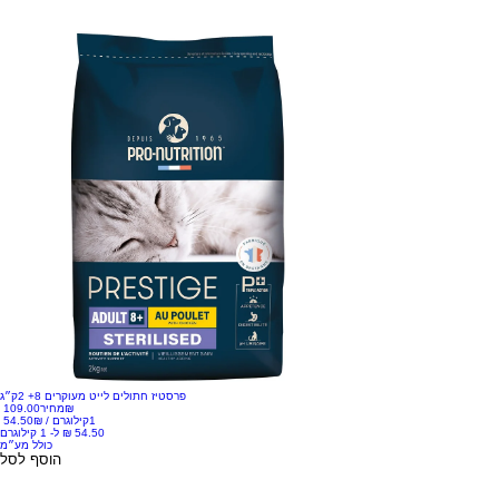
פרסטיז חתולים לייט מעוקרים 8+ 2ק״ג
‏109.00 ‏₪
מחיר
1קילוגרם
/
‏54.50 ‏₪
כולל מע״מ
הוסף לסל