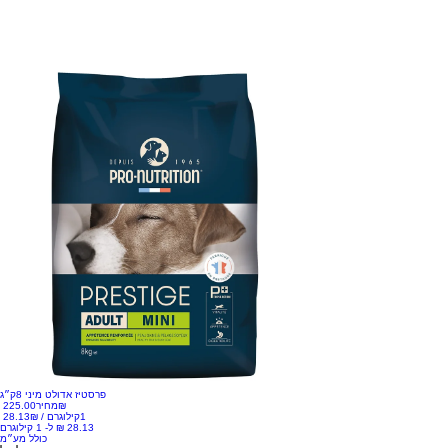
פרסטיז אדולט מיני 8ק״ג
‏225.00 ‏₪
מחיר
1קילוגרם
/
‏28.13 ‏₪
כולל מע״מ