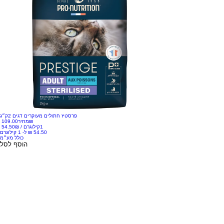
פרסטיז חתולים מעוקרים דגים 2ק״ג
‏109.00 ‏₪
מחיר
1קילוגרם
/
‏54.50 ‏₪
כולל מע״מ
הוסף לסל