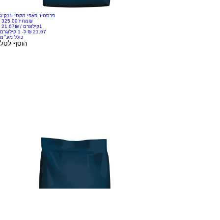
פרסטיז' פאפי מקסי 15ק"ג
‏325.00 ‏₪
מחיר
1קילוגרם
/
‏21.67 ‏₪
כולל מע״מ
הוסף לסל