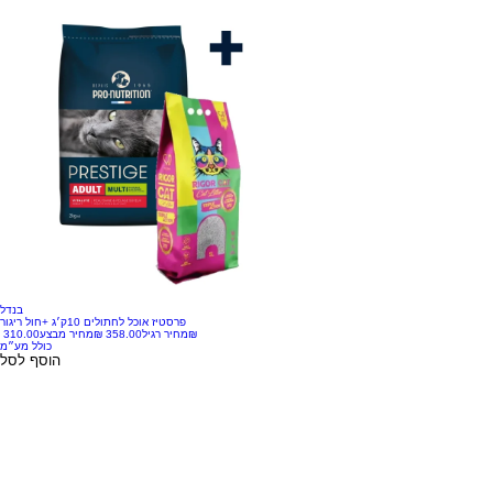
בנדל
פרסטיז אוכל לחתולים 10ק׳ג +חול ריגור
‏310.00 ‏₪
מחיר רגיל
מחיר מבצע
כולל מע״מ
הוסף לסל