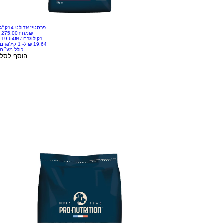
פרסטיז אדולט 14ק״ג
‏275.00 ‏₪
מחיר
1קילוגרם
/
‏19.64 ‏₪
כולל מע״מ
הוסף לסל