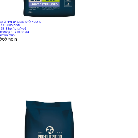
פרסטיז לייט מעוקרים מיני 3 קג
‏115.00 ‏₪
מחיר
1קילוגרם
/
‏38.33 ‏₪
כולל מע״מ
הוסף לסל