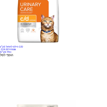
הילס לחתול 3ק״ג C/D
‏219.00 ‏₪
מחיר
כולל מע״מ
הוסף לסל