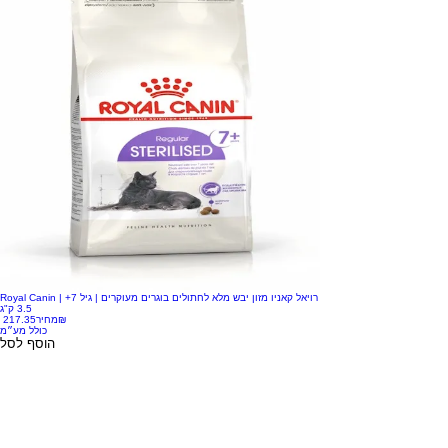
Royal Canin רויאל קאניו מזון יבש מלא לחתולים בוגרים מעוקרים | גיל 7+ |
3.5 ק"ג
‏217.35 ‏₪
מחיר
כולל מע״מ
הוסף לסל