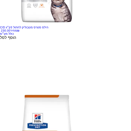
C/D הילס סטרס מטבוליק לחתול 3ק״ג
‏230.00 ‏₪
מחיר
כולל מע״מ
הוסף לסל