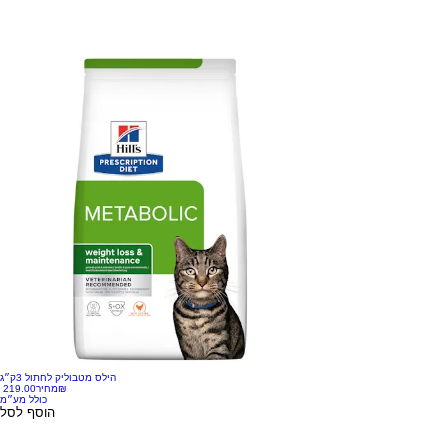
הילס מטבוליק לחתול 3ק״ג
‏219.00 ‏₪
מחיר
כולל מע״מ
הוסף לסל