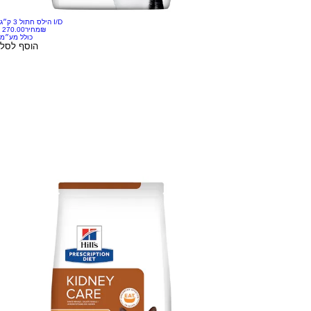
הילס חתול 3 ק״ג I/D
‏270.00 ‏₪
מחיר
כולל מע״מ
הוסף לסל