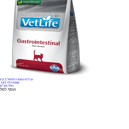
וט לייף גסטרו לחתול 2 ק"ג
‏143.75 ‏₪
מחיר
כולל מע״מ
הוסף לסל