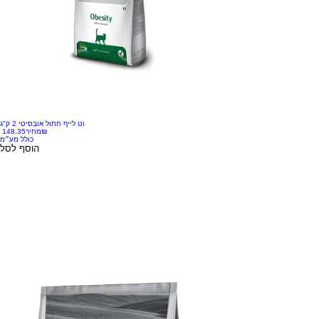
וט לייף חתול אובסיטי 2 ק"ג
‏148.35 ‏₪
מחיר
כולל מע״מ
הוסף לסל