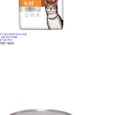
הילס לחתול 3ק״ג ל K/D
‏240.00 ‏₪
מחיר
כולל מע״מ
הוסף לסל