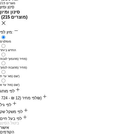
215 מוצרים
סינון ומיון
סינון ומיון
)
215 מוצרים
(
מיון לפי:
מומלצים
החדש ביותר
מחיר (מהנמוך לגבוה)
מחיר (מהגבוה לנמוך)
שם (מא' עד ת')
שם (מת' עד א')
לפי מותג
לפי מחיר (‏12 ‏₪ - ‏724 ‏₪)
blue panther
‏12 ‏₪
לפי גיל
‏724 ‏₪
Flatazor - Prestige
לפי משקל שק
אוכל לגורי חתולים
לפי בעל חיים
petmaxi
250 גרם
ביטול הסינון
אוכל לחתולים בוגרים
אישור
Protect
אוכל לכלבים
2 ק״ג
הקודמים
אוכל לחתולים מבוגרים