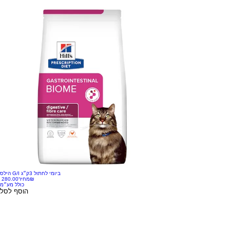
הילס G/I ביומי לחתול 3ק״ג
‏280.00 ‏₪
מחיר
כולל מע״מ
הוסף לסל