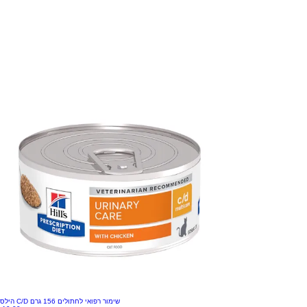
הילס C/D שימור רפואי לחתולים 156 גרם