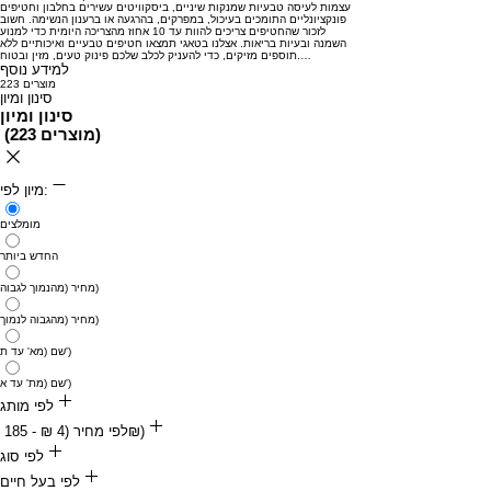
עצמות
לעיסה
טבעיות
שמנקות
שיניים,
ביסקוויטים
עשירים
בחלבון
וחטיפים
פונקצ
יונלי
ים
התומכים
בעיכול,
במפרקים,
בהרגעה
או
ברענון
הנשימה.
חשוב
לזכור
שהחטיפים
צריכים
להוות
עד
10
אחוז
מהצריכה
היומית
כדי
למנוע
השמנה
ובעיות
בריאות.
אצלנו
בטאגי
תמצאו
חטיפים
טבעיים
ואיכותיים
ללא
…
ובטוח.
תוספים
מזיקים,
כדי
להעניק
לכלב
שלכם
פינוק
טעים,
מזין
למידע נוסף
223 מוצרים
סינון ומיון
סינון ומיון
)
223 מוצרים
(
מיון לפי:
מומלצים
החדש ביותר
מחיר (מהנמוך לגבוה)
מחיר (מהגבוה לנמוך)
שם (מא' עד ת')
שם (מת' עד א')
לפי מותג
לפי מחיר (‏4 ‏₪ - ‏185 ‏₪)
Pomeri
‏4 ‏₪
לפי סוג
‏185 ‏₪
בלו וולף
לפי בעל חיים