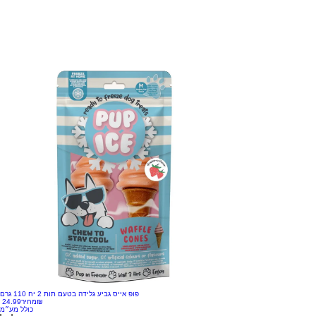
פופ אייס גביע גלידה בטעם תות 2 יח 110 גרם
‏24.99 ‏₪
מחיר
כולל מע״מ