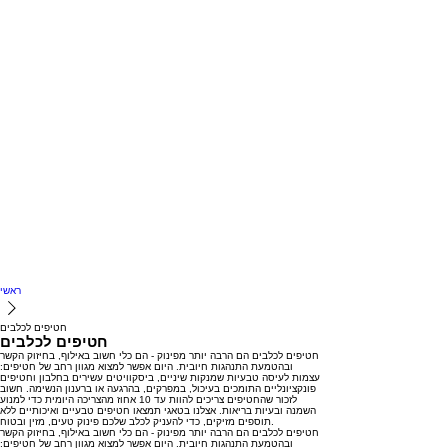
ראשי
חטיפים לכלבים
חטיפים לכלבים
חטיפים לכלבים הם הרבה יותר מפינוק - הם כלי חשוב באילוף, בחיזוק הקשר
ובהטמעת התנהגות חיובית. היום אפשר למצוא מגוון רחב של חטיפים:
עצמות לעיסה טבעיות שמנקות שיניים, ביסקוויטים עשירים בחלבון וחטיפים
פונקציונליים התומכים בעיכול, במפרקים, בהרגעה או ברענון הנשימה. חשוב
לזכור שהחטיפים צריכים להוות עד 10 אחוז מהצריכה היומית כדי למנוע
השמנה ובעיות בריאות. אצלנו בטאגי תמצאו חטיפים טבעיים ואיכותיים ללא
תוספים מזיקים, כדי להעניק לכלב שלכם פינוק טעים, מזין ובטוח.
חטיפים
לכלבים
הם
הרבה
יותר
מפינוק
-
הם
כלי
חשוב
באילוף,
בחיזוק
הקשר
ובהטמעת
התנהגות
חיובית.
היום
אפשר
למצוא
מגוון
רחב
של
חטיפים: