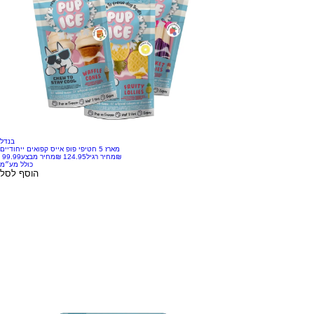
בנדל
מארז 5 חטיפי פופ אייס קפואים ייחודיים
‏99.99 ‏₪
מחיר רגיל
מחיר מבצע
כולל מע״מ
הוסף לסל