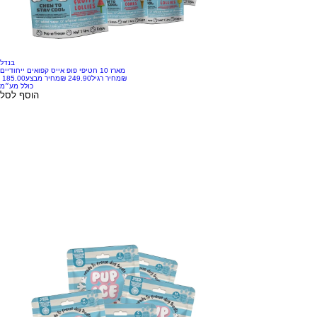
בנדל
מארז 10 חטיפי פופ אייס קפואים ייחודיים
‏185.00 ‏₪
מחיר רגיל
מחיר מבצע
כולל מע״מ
הוסף לסל