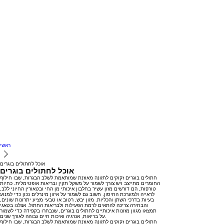
ראשי
אוכל לחתולים בוגרים
אוכל לחתולים בוגרים
חתולים בוגרים זקוקים לתזונה מאוזנת שמותאמת לשלב הבגרות, שבו חילוף
החומרים מתייצב ויש צורך לשמור על משקל תקין ובריאות אופטימלית. כחיות
טורפות, הם דורשים מזון עשיר בחלבון איכותי מן החי ובטאורין החיוני ללב,
לראייה ולמערכת החיסון. חשוב גם לשמור על איזון מינרלים נכון כדי למנוע
בעיות בדרכי השתן והכליות. מזון יבש, רטוב או טבעי מציע יתרונות שונים,
והבחירה צריכה להתאים לרמת הפעילות ולבריאות החתול. אצלנו בטאגי
תמצאו מגוון מזונות איכותיים לחתולים בוגרים, שנבחרו בקפידה כדי לשמור
על בריאות, אנרגיה ואיכות חיים גבוהה לאורך שנים.
חתולים
בוגרים
זקוקים
לתזונה
מאוזנת
שמותאמת
לשלב
הבגרות,
שבו
חילוף