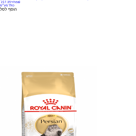
‏217.35 ‏₪
מחיר
כולל מע״מ
הוסף לסל