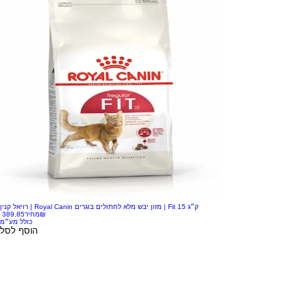
רויאל קנין | Royal Canin מזון יבש מלא לחתולים בוגרים | Fit 15 ק״ג
‏389.85 ‏₪
מחיר
כולל מע״מ
הוסף לסל