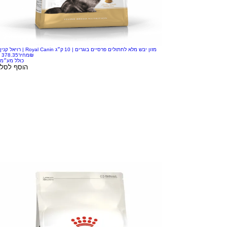
רויאל קנין | Royal Canin מזון יבש מלא לחתולים פרסיים בוגרים | 10 ק״ג
‏378.35 ‏₪
מחיר
כולל מע״מ
הוסף לסל