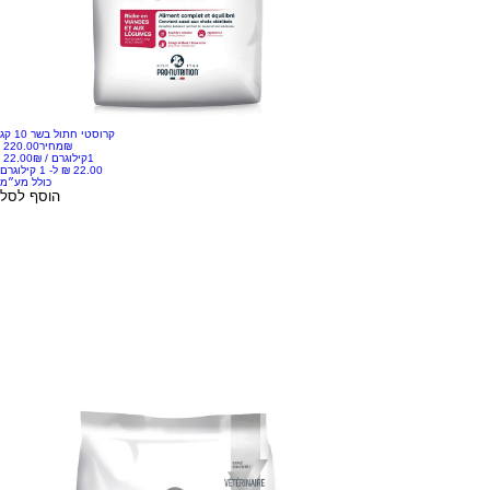
אליפט
גארד ויטל
גוסיקט
הפיקט
קרוסטי חתול בשר 10 קג
‏220.00 ‏₪
מחיר
1קילוגרם
/
‏22.00 ‏₪
להקט
כולל מע״מ
מאטיס
הוסף לסל
מיטו
סופר קט
פירסט צ'ויס
פריסקיז
קטאיט