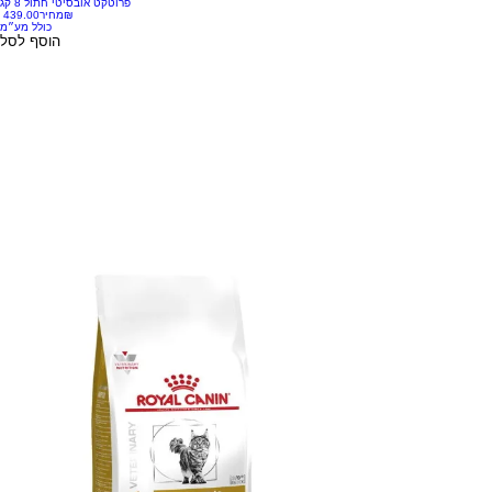
פרוטקט אובסיטי חתול 8 קג
‏439.00 ‏₪
מחיר
כולל מע״מ
הוסף לסל