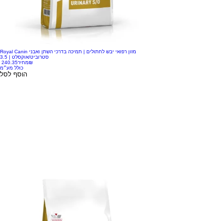
Royal Canin מזון רפואי יבש לחתולים | תמיכה בדרכי השתן ואבני
סטרוביט/אוקסלט | 3.5
‏240.35 ‏₪
מחיר
כולל מע״מ
הוסף לסל