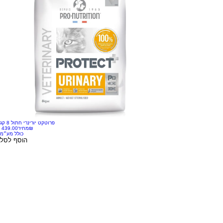
פרוטקט יורינרי חתול 8 קג
‏439.00 ‏₪
מחיר
כולל מע״מ
הוסף לסל