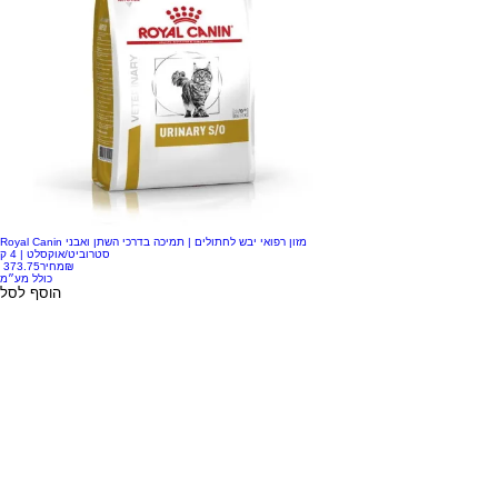
Royal Canin מזון רפואי יבש לחתולים | תמיכה בדרכי השתן ואבני
סטרוביט/אוקסלט | 4 ק
‏373.75 ‏₪
מחיר
כולל מע״מ
הוסף לסל