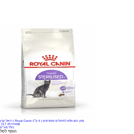
רויאל קנין | Royal Canin מזון יבש מלא לחתולים מסורסים | 4 ק״ג
‏217.35 ‏₪
מחיר
כולל מע״מ
הוסף לסל