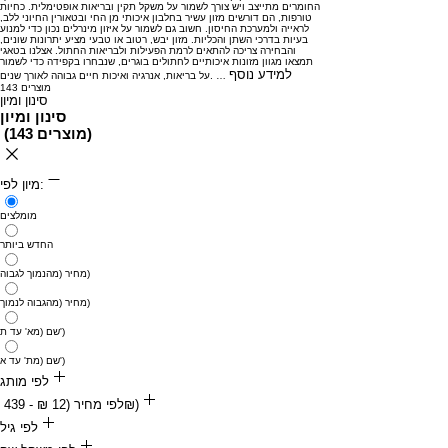
החומרים
מתייצב
ויש
צורך
לשמור
על
משקל
תקין
ובריאות
אופטימלית.
כחיות
טורפות,
הם
דורשים
מזון
עשיר
בחלבון
איכותי
מן
החי
ובטאורין
החיוני
ללב,
לראייה
ולמערכת
החיסון.
חשוב
גם
לשמור
על
איזון
מינרלים
נכון
כדי
למנוע
בעיות
בדרכי
השתן
והכליות.
מזון
יבש,
רטוב
או
טבעי
מציע
יתרונות
שונים,
והבחירה
צריכה
להתאים
לרמת
הפעילות
ולבריאות
החתול.
אצלנו
בטאגי
תמצאו
מגוון
מזונות
איכותיים
לחתולים
בוגרים,
שנבחרו
בקפידה
כדי
לשמור
למידע נוסף
…
שנים.
על
בריאות,
אנרגיה
ואיכות
חיים
גבוהה
לאורך
143 מוצרים
סינון ומיון
סינון ומיון
)
143 מוצרים
(
מיון לפי:
מומלצים
החדש ביותר
מחיר (מהנמוך לגבוה)
מחיר (מהגבוה לנמוך)
שם (מא' עד ת')
שם (מת' עד א')
לפי מותג
לפי מחיר (‏12 ‏₪ - ‏439 ‏₪)
blue panther
‏12 ‏₪
לפי גיל
‏439 ‏₪
Flatazor - Prestige