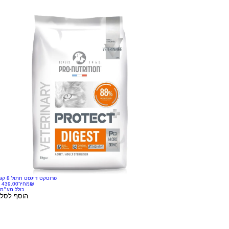
פרוטקט דיגסט חתול 8 קג
‏439.00 ‏₪
מחיר
כולל מע״מ
הוסף לסל