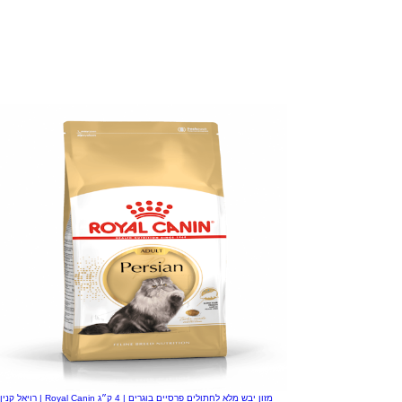
רויאל קנין | Royal Canin מזון יבש מלא לחתולים פרסיים בוגרים | 4 ק״ג