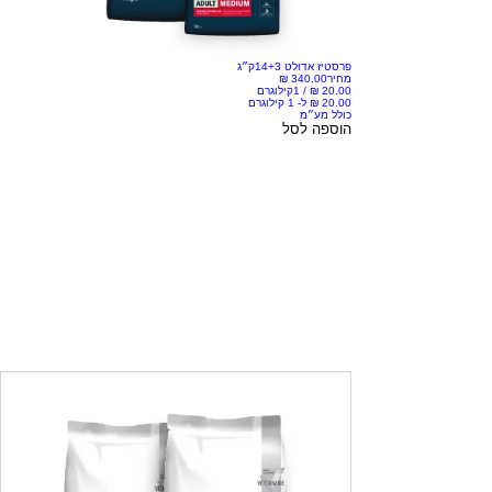
פרסטיז אדולט 14+3ק״ג
מחיר
/
1קילוגרם
כולל מע״מ
הוספה לסל