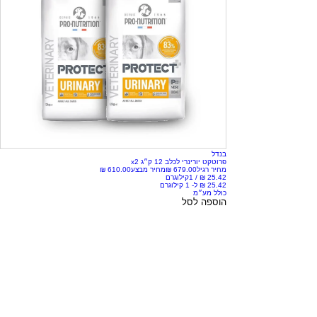
בנדל
פרוטקט יורינרי לכלב 12 ק״ג x2
מחיר רגיל
מחיר מבצע
/
1קילוגרם
כולל מע״מ
הוספה לסל