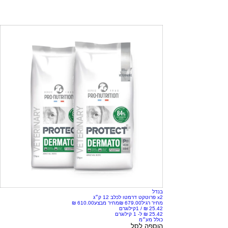
בנדל
x2 פרוטקט דרמטו לכלב 12 ק״ג
מחיר רגיל
מחיר מבצע
/
1קילוגרם
כולל מע״מ
הוספה לסל