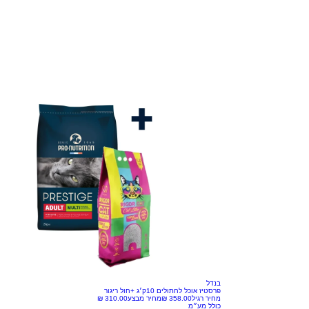
בנדל
פרסטיז אוכל לחתולים 10ק׳ג +חול ריגור
מחיר רגיל
מחיר מבצע
כולל מע״מ