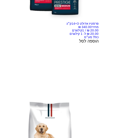
פרסטיז אדולט 14+3ק״ג
מחיר
/
1קילוגרם
כולל מע״מ
הוספה לסל