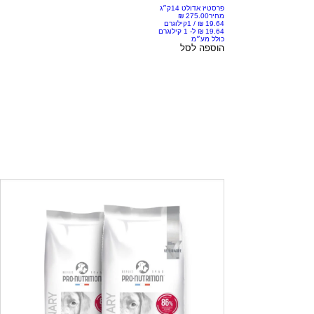
פרסטיז אדולט 14ק״ג
מחיר
/
1קילוגרם
כולל מע״מ
הוספה לסל