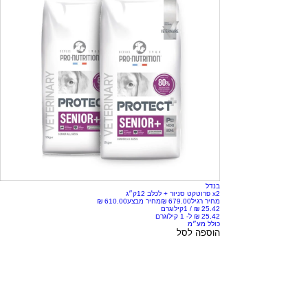
בנדל
x2 פרוטקט סניור + לכלב 12ק״ג
מחיר רגיל
מחיר מבצע
/
1קילוגרם
כולל מע״מ
הוספה לסל