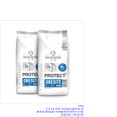
בנדל
x2 פרוטקט אובסיטי לכלב 12 ק״ג
מחיר רגיל
מחיר מבצע
/
1קילוגרם