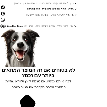
✔ ניתן למלא את קצות העצם בחטיפים להארכת זמן המשחק
✅ אפשרות לעד 12 תשלומים
✅ משלוח חינם בקניה מעל 199₪
✔ מסייע בניקוי השיניים והחניכיים בזמן הלעיסה
✅ מתנה בכל קניה מעל 250₪
✅ צוברים נקודות בכל קנייה
✔ אידיאלי למשחקי נשיכה ופעילות אינטראקטיבית
✅ שירות לקוחות 5 כוכבים
✅ הנחות לחברי מועדון
נסו אותנו עוד היום 😘
🐾 תנו לכלב שלכם צעצוע לעיסה שהוא יאהב עם 
KONG Goodie Bone
לא בטוחים אם זה המוצר המתאים
ביותר עבורכם?
דברו איתנו עכשיו, אנו נשמח ליעץ ולוודא שחיית
המחמד שלכם מקבלת את הטוב ביותר.