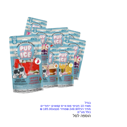
בנדל
מארז 10 חטיפי פופ אייס קפואים ייחודיים
מחיר רגיל
מחיר מבצע
כולל מע״מ
הוספה לסל