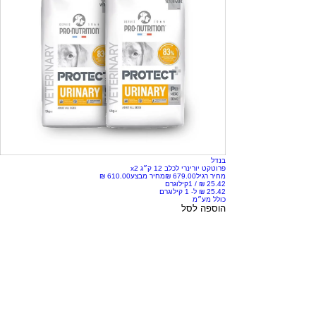
בנדל
פרוטקט יורינרי לכלב 12 ק״ג x2
מחיר רגיל
מחיר מבצע
/
1קילוגרם
כולל מע״מ
הוספה לסל