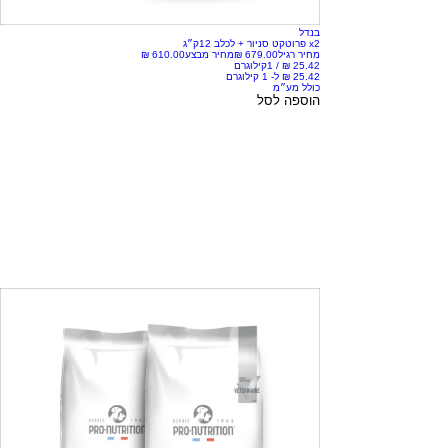
בנדל
x2 פרוטקט סניור + לכלב 12ק״ג
מחיר רגיל
מחיר מבצע
/
1קילוגרם
כולל מע״מ
הוספה לסל