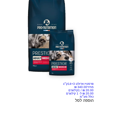
פרסטיז אדולט 14+3ק״ג
מחיר
/
1קילוגרם
כולל מע״מ
הוספה לסל