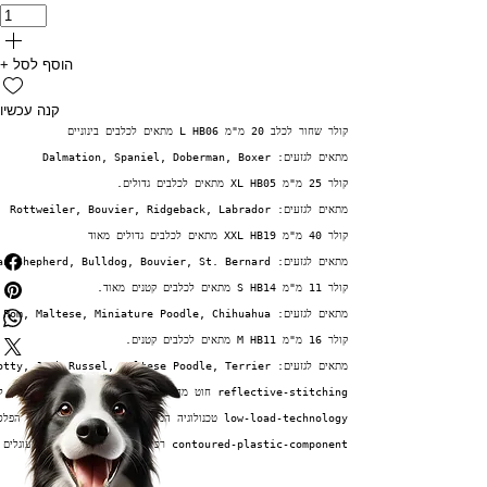
+ הוסף לסל
קנה עכשיו
קולר שחור לכלב 20 מ"מ L HB06 מתאים לכלבים בינוניים
מתאים לגזעים: Dalmation, Spaniel, Doberman, Boxer
קולר 25 מ"מ XL HB05 מתאים לכלבים גדולים.
מתאים לגזעים: Rottweiler, Bouvier, Ridgeback, Labrador
קולר 40 מ"מ XXL HB19 מתאים לכלבים גדולים מאוד
מתאים לגזעים: German Shepherd, Bulldog, Bouvier, St. Bernard
קולר 11 מ"מ S HB14 מתאים לכלבים קטנים מאוד.
מתאים לגזעים: Yorkie, Pom, Maltese, Miniature Poodle, Chihuahua
קולר 16 מ"מ M HB11 מתאים לכלבים קטנים.
מתאים לגזעים: Pug, Scotty, Jack Russel, Maltese Poodle, Terrier
reflective-stitching חוט מחזיר אור בלילה, שזור בתוך הקולר​, להגברת הבטיחות והנראות
low-load-technology טכנולוגיה המפחיתה את העומס על אבזם הפלסטיק ע"י טבעת עשויה מטיטניום יצוק
contoured-plastic-component רכיבי פלסטיק בקווי מתאר מעוגלים על מנת להבטיח כי כל צווארון ROGZ מתאים בנוחות