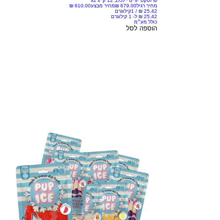
פרוטקט יורינרי לכלב 12 ק״ג x2
מחיר רגיל
מחיר מבצע
/
1קילוגרם
כולל מע״מ
הוספה לסל