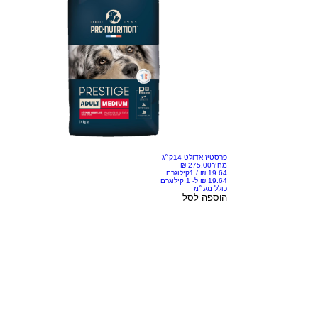
פרסטיז אדולט 14ק״ג
מחיר
/
1קילוגרם
כולל מע״מ
הוספה לסל