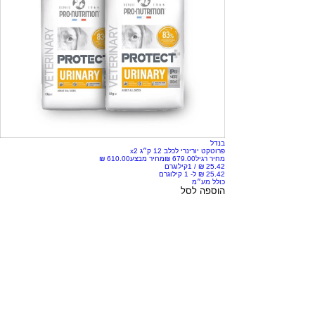
בנדל
פרוטקט יורינרי לכלב 12 ק״ג x2
מחיר רגיל
מחיר מבצע
/
1קילוגרם
כולל מע״מ
הוספה לסל