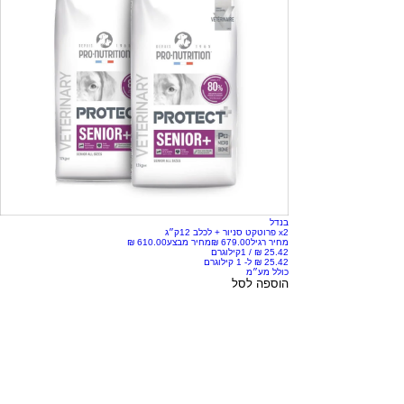
בנדל
x2 פרוטקט סניור + לכלב 12ק״ג
מחיר רגיל
מחיר מבצע
/
1קילוגרם
כולל מע״מ
הוספה לסל