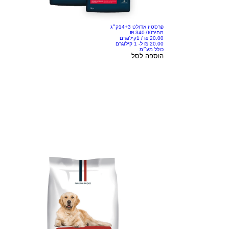
פרסטיז אדולט 14+3ק״ג
מחיר
/
1קילוגרם
כולל מע״מ
הוספה לסל