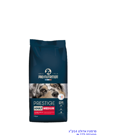
פרסטיז אדולט 14ק״ג
מחיר