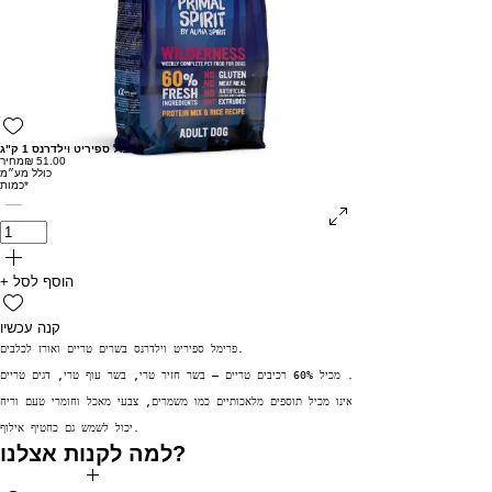
פרימל ספיריט וילדרנס 1 ק"ג
מחיר
כולל מע״מ
*
כמות
+ הוסף לסל
קנה עכשיו
פרימל ספיריט וילדרנס בשרים טריים ואורז לכלבים.

מזון מלא ומאוזן לכלבים בוגרים מכל הגזעים. מכיל 60% רכיבים טריים – בשר חזיר טרי, בשר עוף טרי, דגים טריים

אינו מכיל תוספים מלאכותיים כמו משמרים, צבעי מאכל וחומרי טעם וריח.

יכול לשמש גם כחטיף אילוף.
למה לקנות אצלנו?