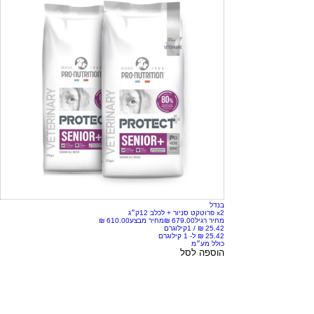
בנדל
x2 פרוטקט סניור + לכלב 12ק״ג
מחיר רגיל
מחיר מבצע
/
1קילוגרם
כולל מע״מ
הוספה לסל