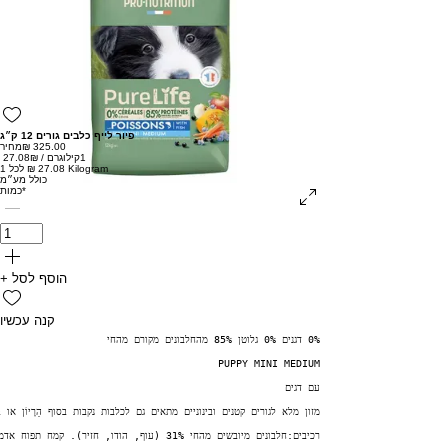
פיור לייף כלבים גורים 12 ק״ג
מחיר
1קילוגרם
/
‏27.08 ‏₪
‏27.08 ‏₪ לכל 1 Kilogram
כולל מע״מ
*
כמות
+ הוסף לסל
קנה עכשיו
0% דגנים 0% גלוטן 85% מהחלבונים מקורם מהחי
PUPPY MINI MEDIUM
עם דגים
מזון מלא לגורים קטנים ובינוניים מתאים גם לכלבות נקבות בסוף הֵרָיוֹן או
רכיבים:חלבונים מיובשים מהחי 31% (עוף, הודו, חזיר). קמח תפוח אדמה. עמילן אפונה. אפונה*. שומן מן החי (ברווז, בשר חזיר). בטטה*. דג מיובש 4%. סיבי תפוח*. זֶרַע פִּשׁתִן*. חלבון מן החי שעבר הידרוליזה. שמן ליפתית. שמרי בירה. אַרטִישׁוֹק*. דגים שעברו אוטוליזט* (0.5%). שמן דגים 0.5%. גזר מיובש*. סיבי פסיליום*. פרוקטו-אוליגוסכרידים. שׁוּמָר*. אַצוֹת*. מלח ים פפטידים ימיים (קולגן מסוג II שעבר הידרוליזה). דלעת*. חמוצית*. עִנְבֵי שׁוּעָל*. רימון*. תמציות שמרים 0.04% (Saccharomyces cerevisiae Cyberlindnera jadinii,). אסרולה*. אשחר ים*. אוכמנית*. מֵלוֹן*. ויטמינים ויסודות קורט.* רכיבים ממקור טבעי.