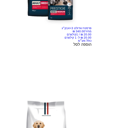
פרסטיז אדולט 14+3ק״ג
מחיר
/
1קילוגרם
כולל מע״מ
הוספה לסל