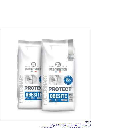
בנדל
x2 פרוטקט אובסיטי לכלב 12 ק״ג