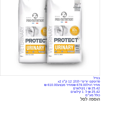
בנדל
פרוטקט יורינרי לכלב 12 ק״ג x2
מחיר רגיל
מחיר מבצע
/
1קילוגרם
כולל מע״מ
הוספה לסל