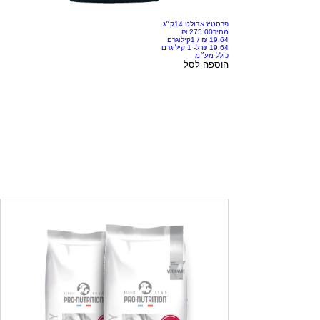
פרסטיז אדולט 14ק״ג
מחיר
/
1קילוגרם
כולל מע״מ
הוספה לסל