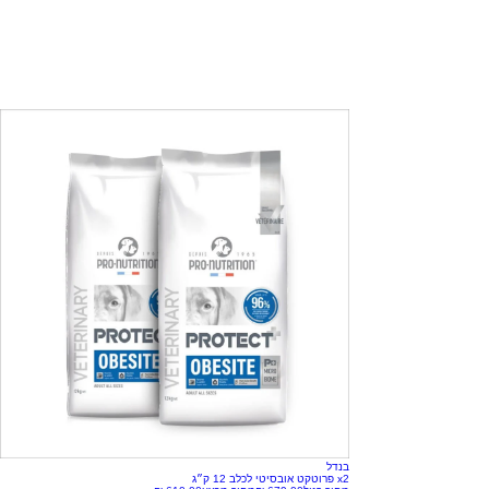
בנדל
x2 פרוטקט אובסיטי לכלב 12 ק״ג