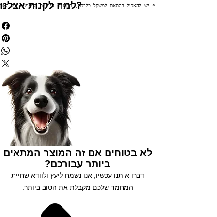
למה לקנות אצלנו?
* יש להאכיל בהתאם למשקל כלבכם, בכמויות היומיות המצוינות על האריזה. הכמויות עשויות להשתנות, בהתאם לגז
✅ משלוח חינם בקניה מעל 199₪
✅ הנחות לחברי מועדון
✅ מתנה בכל קניה מעל 250₪
✅ צוברים נקודות בכל קנייה
✅ שירות לקוחות 5 כוכבים
✅ אפשרות לעד 3 תשלומים
נסו אותנו עוד היום 😘
לא בטוחים אם זה המוצר המתאים
ביותר עבורכם?
דברו איתנו עכשיו, אנו נשמח ליעץ ולוודא שחיית
המחמד שלכם מקבלת את הטוב ביותר.