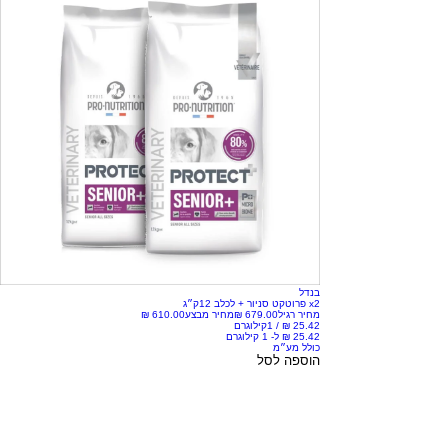
בנדל
x2 פרוטקט סניור + לכלב 12ק״ג
מחיר רגיל
מחיר מבצע
/
1קילוגרם
כולל מע״מ
הוספה לסל