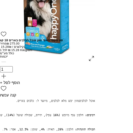
פט מקסי האפי וואן אוכל לכלבים בוגרים 18 קג
מחיר
1קילוגרם
/
‏15.28 ‏₪
‏15.28 ‏₪ לכל 1 Kilogram
כולל מע״מ
*
כמות
+ הוסף לסל
קנה עכשיו
אוכל לכלביםמזון יבש מלא לכלבים, מיועד ל: כלבים בוגרים.
רכיבים: 
חלבון עוף מיובש (16% עוף), תירס, שבולת שועל (14%), שעורה, חלבון מיובש מן החי (חזיר, בקר, כבש), שומן עוף, אורז (4%), אפונה (4%), חלבון עוף שעבר הידרוליזה, חרוב (2%), פולפת סלק (2%), מינרלים, שמרים, יוקה.
תכולה תזונתית: 
חלבון: 26%, תאית: 4%, שומן: 12.5%, אפר: 7%.