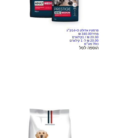
פרסטיז אדולט 14+3ק״ג
מחיר
/
1קילוגרם
כולל מע״מ
הוספה לסל