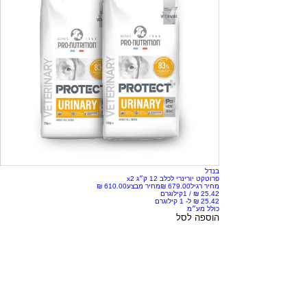
בנדל
פרוטקט יורינרי לכלב 12 ק״ג x2
מחיר רגיל
מחיר מבצע
/
1קילוגרם
כולל מע״מ
הוספה לסל