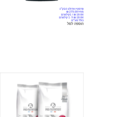
פרסטיז אדולט 14ק״ג
מחיר
/
1קילוגרם
כולל מע״מ
הוספה לסל