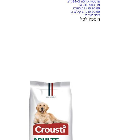
פרסטיז אדולט 14+3ק״ג
מחיר
/
1קילוגרם
כולל מע״מ
הוספה לסל