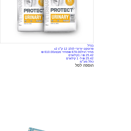
בנדל
פרוטקט יורינרי לכלב 12 ק״ג x2
מחיר רגיל
מחיר מבצע
/
1קילוגרם
כולל מע״מ
הוספה לסל