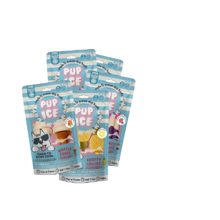
בנדל
מארז 5 חטיפי פופ אייס קפואים ייחודיים
מחיר רגיל
מחיר מבצע
כולל מע״מ