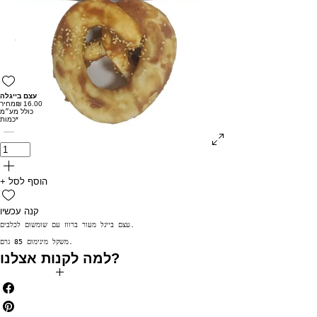
עצם בייגלה
מחיר
כולל מע״מ
*
כמות
+ הוסף לסל
קנה עכשיו
עצם בייגל מעור ברווז עם שומשום לכלבים.

משקל מינימום 85 גרם.
למה לקנות אצלנו?
✅ משלוח חינם בקניה מעל 199₪
✅ הנחות לחברי מועדון
✅ מתנה בכל קניה מעל 250₪
✅ צוברים נקודות בכל קנייה