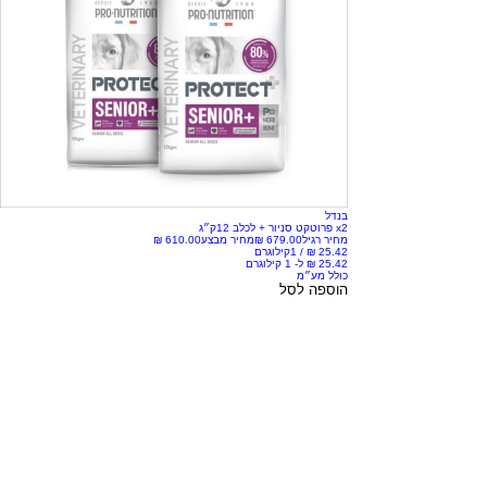
בנדל
x2 פרוטקט סניור + לכלב 12ק״ג
מחיר רגיל
מחיר מבצע
/
1קילוגרם
כולל מע״מ
הוספה לסל