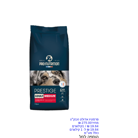
פרסטיז אדולט 14ק״ג
מחיר
/
1קילוגרם
כולל מע״מ
הוספה לסל