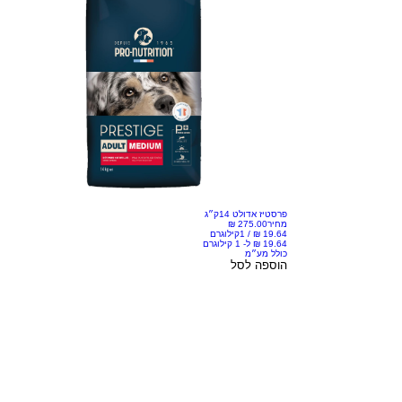
פרסטיז אדולט 14ק״ג
מחיר
/
1קילוגרם
כולל מע״מ
הוספה לסל