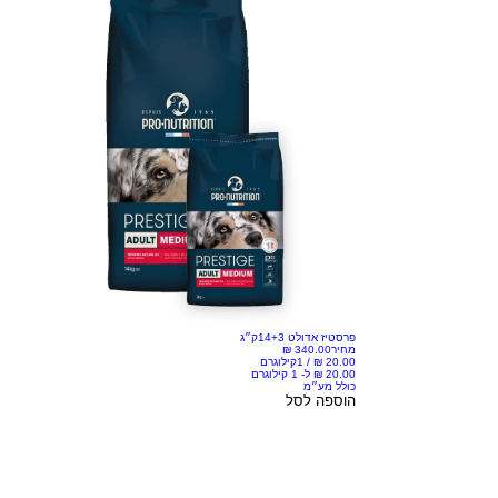
פרסטיז אדולט 14+3ק״ג
מחיר
/
1קילוגרם
כולל מע״מ
הוספה לסל