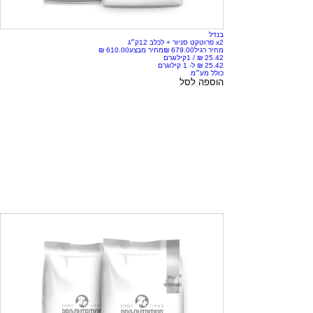
בנדל
x2 פרוטקט סניור + לכלב 12ק״ג
מחיר רגיל
מחיר מבצע
/
1קילוגרם
כולל מע״מ
הוספה לסל