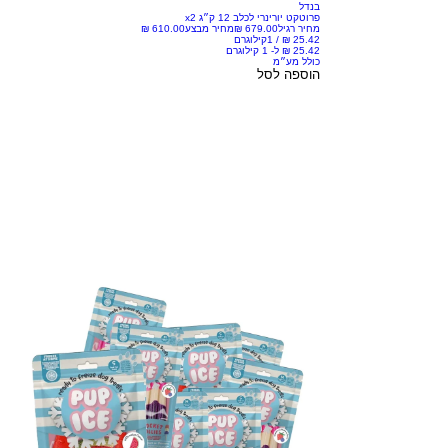
בנדל
פרוטקט יורינרי לכלב 12 ק״ג x2
מחיר רגיל
מחיר מבצע
/
1קילוגרם
כולל מע״מ
הוספה לסל