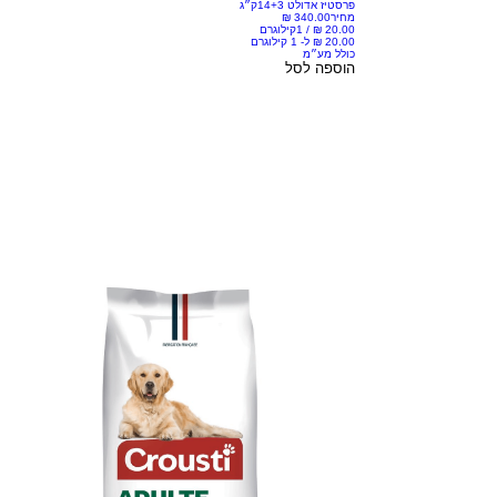
פרסטיז אדולט 14+3ק״ג
מחיר
/
1קילוגרם
כולל מע״מ
הוספה לסל