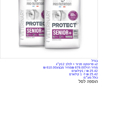
בנדל
x2 פרוטקט סניור + לכלב 12ק״ג
מחיר רגיל
מחיר מבצע
/
1קילוגרם
כולל מע״מ
הוספה לסל