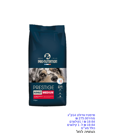
פרסטיז אדולט 14ק״ג
מחיר
/
1קילוגרם
כולל מע״מ
הוספה לסל