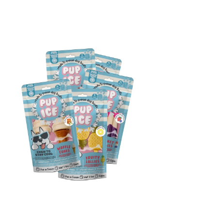
בנדל
מארז 5 חטיפי פופ אייס קפואים ייחודיים
מחיר רגיל
מחיר מבצע
כולל מע״מ