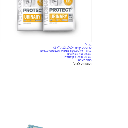
בנדל
פרוטקט יורינרי לכלב 12 ק״ג x2
מחיר רגיל
מחיר מבצע
/
1קילוגרם
כולל מע״מ
הוספה לסל