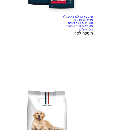
פרסטיז אדולט 14+3ק״ג
מחיר
/
1קילוגרם
כולל מע״מ
הוספה לסל