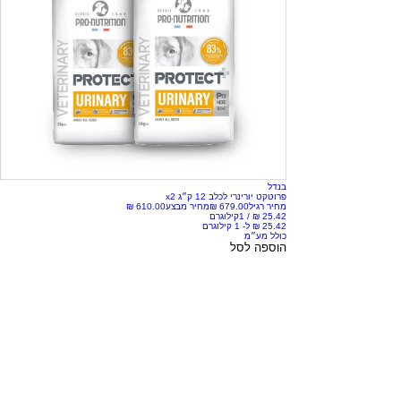
בנדל
פרוטקט יורינרי לכלב 12 ק״ג x2
מחיר רגיל
מחיר מבצע
/
1קילוגרם
כולל מע״מ
הוספה לסל