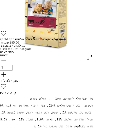
גאדה קאטקאט חתולים דגנים מלאים בקר 14 קג
מחיר
1קילוגרם
/
‏13.21 ‏₪
‏13.21 ‏₪ לכל 1 Kilogram
כולל מע״מ
*
כמות
+ הוסף לסל
קנה עכשיו
מזון יבש מלא לחתולים, מיועד ל: חתולים בוגרים.
רכיבים: דגנים (דגנים מלאים 24%), בשר ותוצרי לוואי מן החי (בקר 10%), תוצרי לוואי מן הצומח
(עיסת סלק מיובשת 1%), שומן, דגים ותוצרי לוואי, ירקות (אפונה 0.2%).
תכולה תזונתית: חלבון: 31%, תאית: 3,0%, שומן: 12%, אפר: 9,5%.
גאדה קאט&קאט חתול דגנים מלאים בקר 14 קג