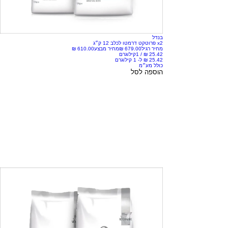
בנדל
x2 פרוטקט דרמטו לכלב 12 ק״ג
מחיר רגיל
מחיר מבצע
/
1קילוגרם
כולל מע״מ
הוספה לסל