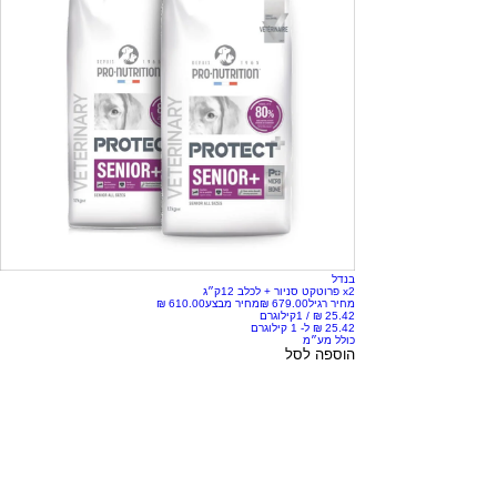
בנדל
x2 פרוטקט סניור + לכלב 12ק״ג
מחיר רגיל
מחיר מבצע
/
1קילוגרם
כולל מע״מ
הוספה לסל