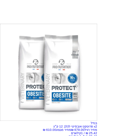
בנדל
x2 פרוטקט אובסיטי לכלב 12 ק״ג
מחיר רגיל
מחיר מבצע
/
1קילוגרם