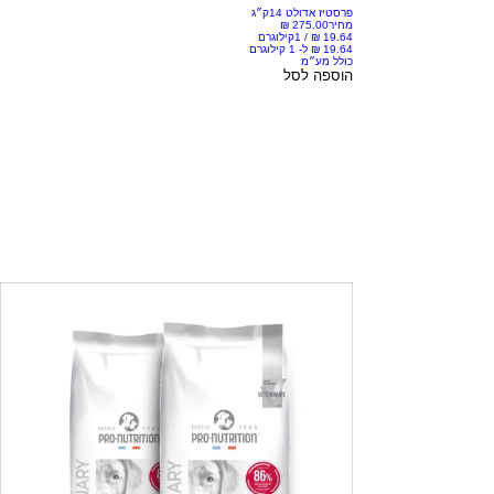
פרסטיז אדולט 14ק״ג
מחיר
/
1קילוגרם
כולל מע״מ
הוספה לסל