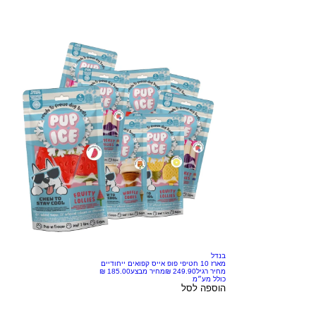
בנדל
מארז 10 חטיפי פופ אייס קפואים ייחודיים
מחיר רגיל
מחיר מבצע
כולל מע״מ
הוספה לסל