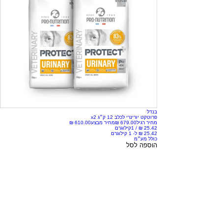
בנדל
פרוטקט יורינרי לכלב 12 ק״ג x2
מחיר רגיל
מחיר מבצע
/
1קילוגרם
כולל מע״מ
הוספה לסל