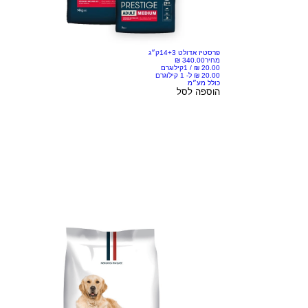
פרסטיז אדולט 14+3ק״ג
מחיר
/
1קילוגרם
כולל מע״מ
הוספה לסל