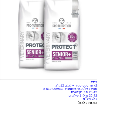
בנדל
x2 פרוטקט סניור + לכלב 12ק״ג
מחיר רגיל
מחיר מבצע
/
1קילוגרם
כולל מע״מ
הוספה לסל