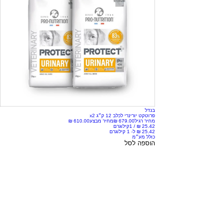
בנדל
פרוטקט יורינרי לכלב 12 ק״ג x2
מחיר רגיל
מחיר מבצע
/
1קילוגרם
כולל מע״מ
הוספה לסל