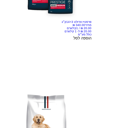
פרסטיז אדולט 14+3ק״ג
מחיר
/
1קילוגרם
כולל מע״מ
הוספה לסל