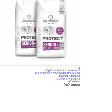
בנדל
x2 פרוטקט סניור + לכלב 12ק״ג
מחיר רגיל
מחיר מבצע
/
1קילוגרם
כולל מע״מ
הוספה לסל