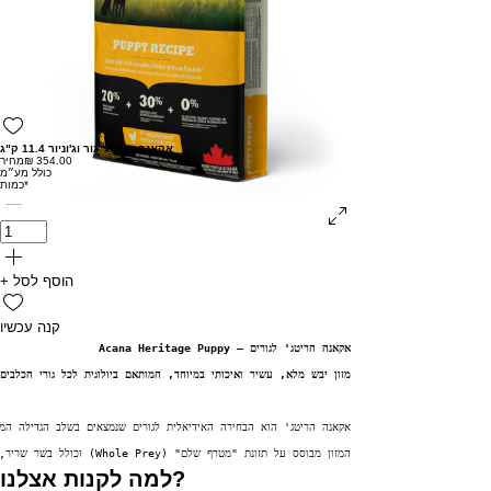
אקאנה הריטג' גור וג'וניור 11.4 ק"ג
מחיר
כולל מע״מ
*
כמות
+ הוסף לסל
קנה עכשיו
אקאנה הריטג' לגורים – Acana Heritage Puppy
מזון יבש מלא, עשיר ואיכותי במיוחד, המותאם ביולוגית לכל גורי הכלבים
אקאנה הריטג' הוא הבחירה האידיאלית לגורים שנמצאים בשלב הגדילה המהיר והחשוב ביותר. עם פורמולה עשירה של כ-70% בשר – שליש ממנו בשר טרי ושני שליש בשר מיו
המזון מבוסס על תזונת "מטרף שלם" (Whole Prey) וכולל בשר שריר, איברים פנימיים, סחוס ועצמות, כדי להעניק לכלבכם את הערכים התזונתיים בשלמותם, בדיוק כפי שהטבע התכוון.
למה לקנות אצלנו?