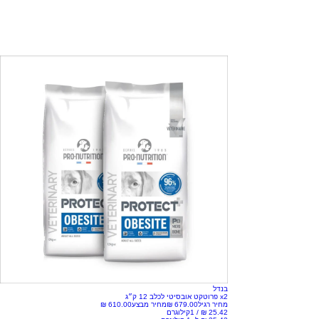
בנדל
x2 פרוטקט אובסיטי לכלב 12 ק״ג
מחיר רגיל
מחיר מבצע
/
1קילוגרם