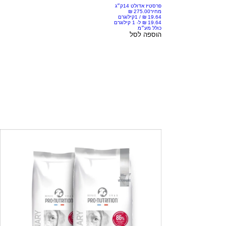
פרסטיז אדולט 14ק״ג
מחיר
/
1קילוגרם
כולל מע״מ
הוספה לסל