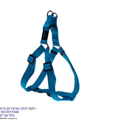
רתמה לכלב טורקיז 20 מ"מ
‏69.00 ‏₪
מחיר
כולל מע״מ
הוסף לסל