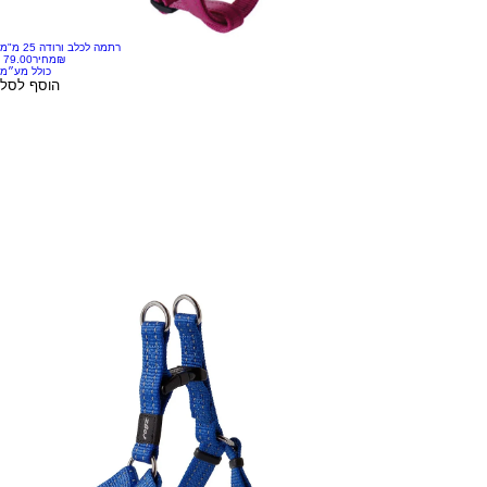
רתמה לכלב ורודה 25 מ"מ
‏79.00 ‏₪
מחיר
כולל מע״מ
הוסף לסל