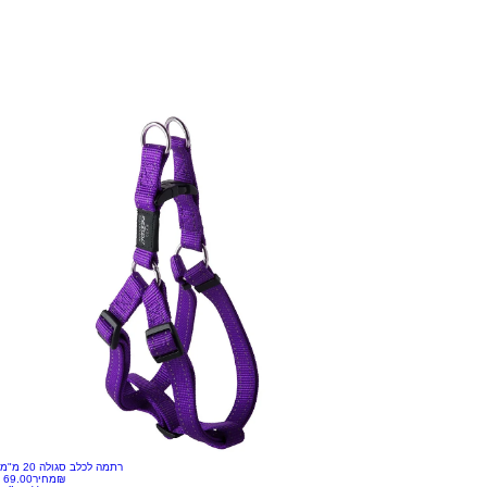
רתמה לכלב סגולה 20 מ"מ
‏69.00 ‏₪
מחיר