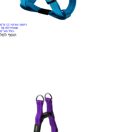
רתמה טורקיז 11 מ"מ
‏39.00 ‏₪
מחיר
כולל מע״מ
הוסף לסל