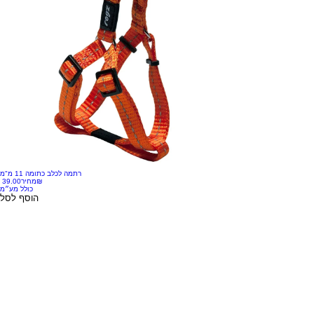
רתמה לכלב כתומה 11 מ"מ
‏39.00 ‏₪
מחיר
כולל מע״מ
הוסף לסל