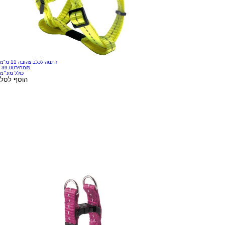
רתמה לכלב צהובה 11 מ"מ
‏39.00 ‏₪
מחיר
כולל מע״מ
הוסף לסל