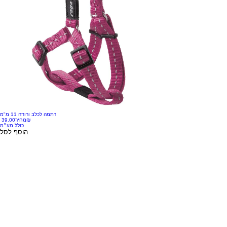
רתמה לכלב ורודה 11 מ"מ
‏39.00 ‏₪
מחיר
כולל מע״מ
הוסף לסל