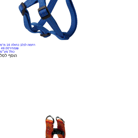
רתמה לכלב כחולה 16 מ"מ
‏49.00 ‏₪
מחיר
כולל מע״מ
הוסף לסל