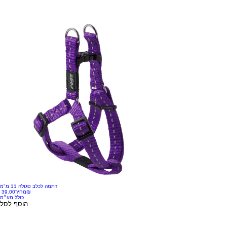
סגול
צהוב
טורקיז
רתמה לכלב סגולה 11 מ"מ
‏39.00 ‏₪
מחיר
כולל מע״מ
הוסף לסל