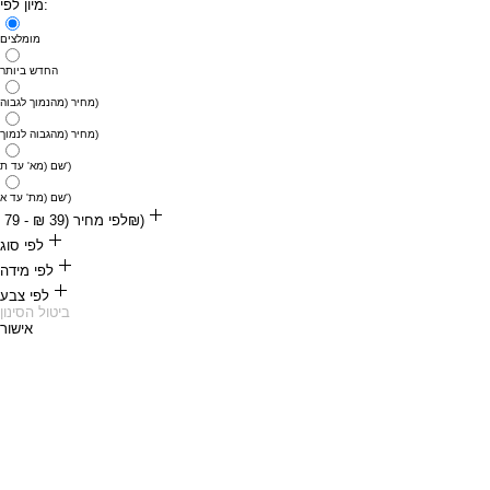
מיון לפי:
מומלצים
החדש ביותר
מחיר (מהנמוך לגבוה)
מחיר (מהגבוה לנמוך)
שם (מא' עד ת')
שם (מת' עד א')
לפי מחיר (‏39 ‏₪ - ‏79 ‏₪)
‏39 ‏₪
לפי סוג
‏79 ‏₪
לפי מידה
רתמות
לפי צבע
11מ"מ
ביטול הסינון
אישור
שחור
16מ"מ
אדום
20מ"מ
כחול
25 מ״מ
ורוד
כתום