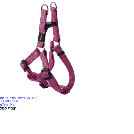
רתמה ורודה 16 ממ SSJ11-K
‏49.00 ‏₪
מחיר
כולל מע״מ
הוסף לסל