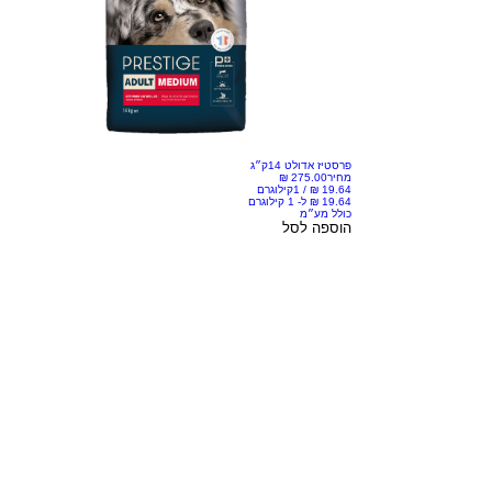
פרסטיז אדולט 14ק״ג
מחיר
/
1קילוגרם
כולל מע״מ
הוספה לסל