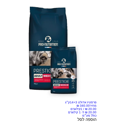
פרסטיז אדולט 14+3ק״ג
מחיר
/
1קילוגרם
כולל מע״מ
הוספה לסל