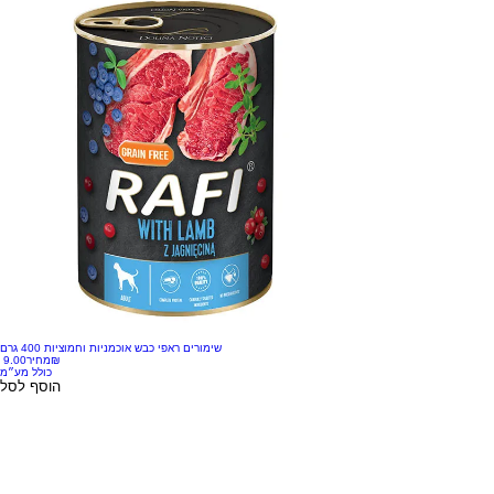
שימורים ראפי כבש אוכמניות וחמוציות 400 גרם
‏9.00 ‏₪
מחיר
כולל מע״מ
הוסף לסל