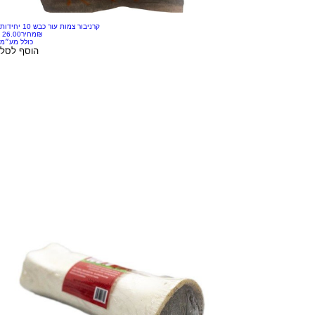
קרניבור צמות עור כבש 10 יחידות
‏26.00 ‏₪
מחיר
כולל מע״מ
הוסף לסל