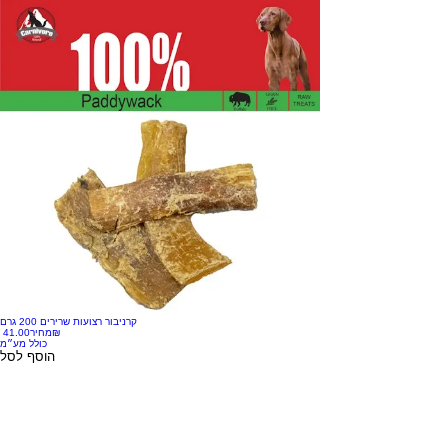
קרניבור רצועות שרירים 200 גרם
‏41.00 ‏₪
מחיר
כולל מע״מ
הוסף לסל