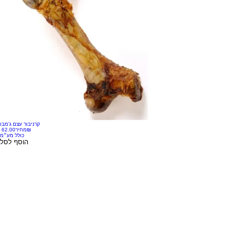
קרניבור עצם ג'מבו
‏62.00 ‏₪
מחיר
כולל מע״מ
הוסף לסל