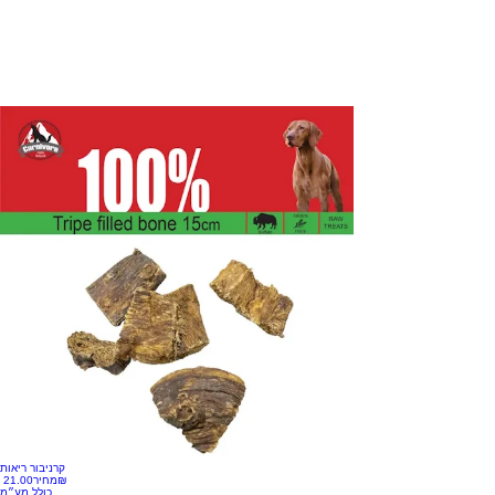
קרניבור ריאות
‏21.00 ‏₪
מחיר
כולל מע״מ