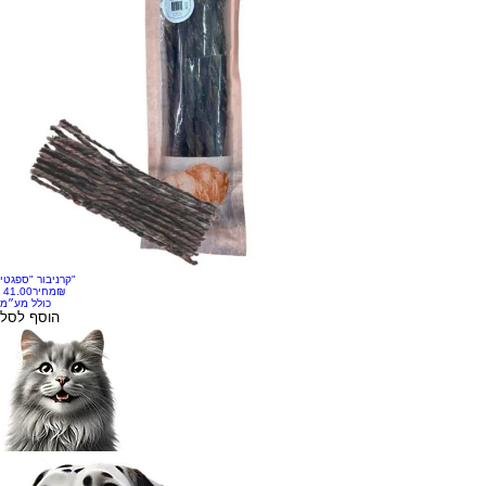
קרניבור "ספגטי"
‏41.00 ‏₪
מחיר
כולל מע״מ
הוסף לסל