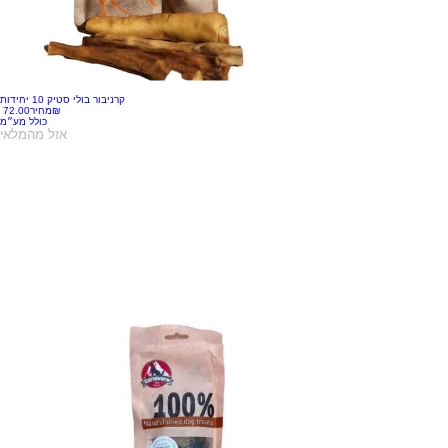
קרניבור בולי סטיק 10 יחידות
‏72.00 ‏₪
מחיר
כולל מע״מ
אזל מהמלאי