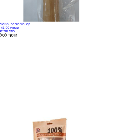
קרניבור רול לחי מגולגל
‏41.00 ‏₪
מחיר
כולל מע״מ
הוסף לסל