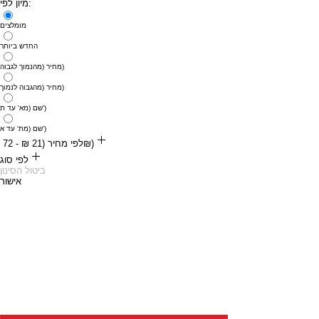
מיון לפי:
מומלצים
החדש ביותר
מחיר (מהנמוך לגבוה)
מחיר (מהגבוה לנמוך)
שם (מא' עד ת')
שם (מת' עד א')
לפי מחיר (‏21 ‏₪ - ‏72 ‏₪)
‏21 ‏₪
לפי סוג
‏72 ‏₪
ביטול הסינון
אישור
עצמות
קרניבור