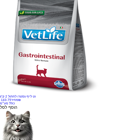
וט לייף גסטרו לחתול 2 ק"ג
‏143.75 ‏₪
מחיר
כולל מע״מ
הוסף לסל