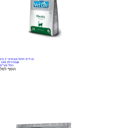
וט לייף חתול אובסיטי 2 ק"ג
‏148.35 ‏₪
מחיר
כולל מע״מ
הוסף לסל