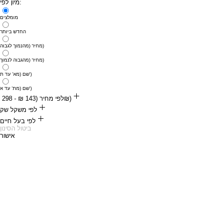
מיון לפי:
מומלצים
החדש ביותר
מחיר (מהנמוך לגבוה)
מחיר (מהגבוה לנמוך)
שם (מא' עד ת')
שם (מת' עד א')
לפי מחיר (‏143 ‏₪ - ‏298 ‏₪)
‏143 ‏₪
לפי משקל שק
‏298 ‏₪
לפי בעל חיים
2 ק״ג
ביטול הסינון
אישור
אוכל לחתולים