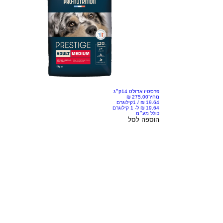
פרסטיז אדולט 14ק״ג
מחיר
/
1קילוגרם
כולל מע״מ
הוספה לסל