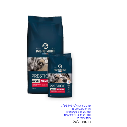
פרסטיז אדולט 14+3ק״ג
מחיר
/
1קילוגרם
כולל מע״מ
הוספה לסל