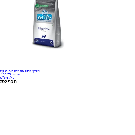
וטלייף חתול אולטרה היפו 2 ק"ג
‏166.75 ‏₪
מחיר
כולל מע״מ
הוסף לסל