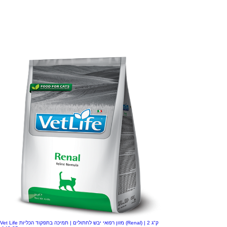
Vet Life מזון רפואי יבש לחתולים | תמיכה בתפקוד הכליות (Renal) | 2 ק"ג