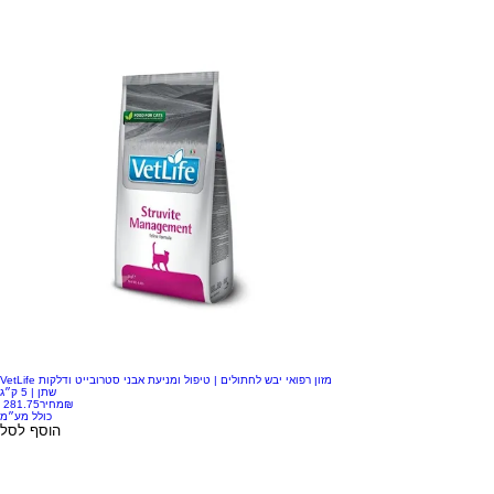
VetLife מזון רפואי יבש לחתולים | טיפול ומניעת אבני סטרובייט ודלקות
שתן | 5 ק״ג
‏281.75 ‏₪
מחיר
כולל מע״מ
הוסף לסל